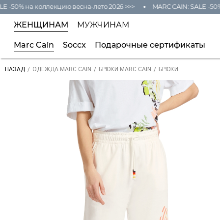
-50% на коллекцию весна-лето 2026 >>>
MARC CAIN: SALE -50% н
ЖЕНЩИНАМ
МУЖЧИНАМ
Marc Cain
Soccx
Подарочные сертификаты
/
/
/
БРЮКИ
НАЗАД
ОДЕЖДА MARC CAIN
БРЮКИ MARC CAIN