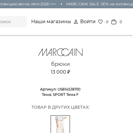
екцию весна-лето 2026 >>>
MARC CAIN: SALE -50% на коллекцию 
Наши магазины
Войти
:
0
: 0
брюки
13 000 ₽
Артикул:
US8145J81110
Тема:
SPORT Тема F
ТОВАР В ДРУГИХ ЦВЕТАХ: