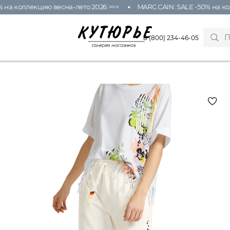
а коллекцию весна-лето 2026 >>>
MARC CAIN: SALE -50% на колл
8 (800) 234-46-05