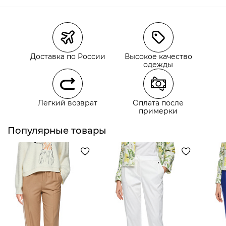
Магазины
Размеры в наличии
Курьерская доставка СДЭК
Доставка по России
Высокое качество
Самовывоз из пункта выдачи СДЭК
одежды
Самовывоз из наших магазинов
Легкий возврат
Оплата после
примерки
Курьерская доставка СДЭК
Самовывоз из пункта выдачи СДЭК
Популярные товары