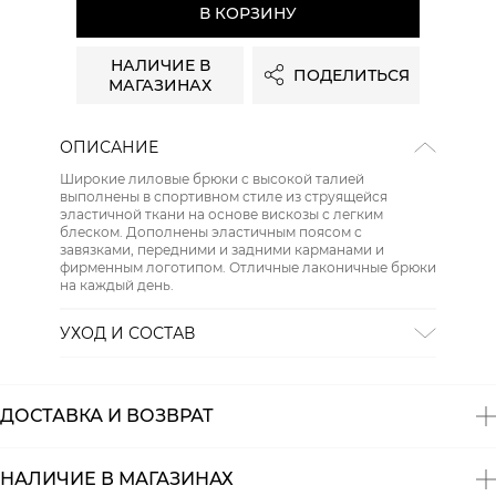
В КОРЗИНУ
НАЛИЧИЕ В
ПОДЕЛИТЬСЯ
МАГАЗИНАХ
ОПИСАНИЕ
Широкие лиловые брюки с высокой талией
выполнены в спортивном стиле из струящейся
эластичной ткани на основе вискозы с легким
блеском. Дополнены эластичным поясом с
завязками, передними и задними карманами и
фирменным логотипом. Отличные лаконичные брюки
на каждый день.
УХОД И СОСТАВ
Состав:
98% вискоза, 2% эластан
ДОСТАВКА И ВОЗВРАТ
НАЛИЧИЕ В МАГАЗИНАХ