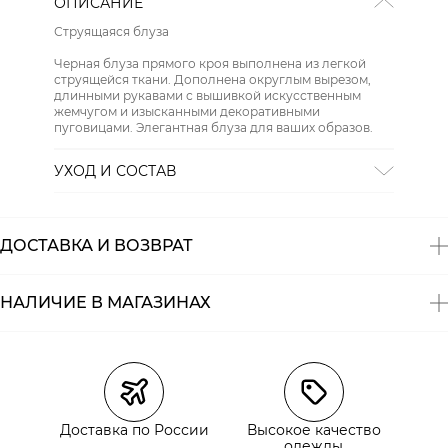
ОПИСАНИЕ
Струящаяся блуза
Черная блуза прямого кроя выполнена из легкой
струящейся ткани. Дополнена округлым вырезом,
длинными рукавами с вышивкой искусственным
жемчугом и изысканными декоративными
пуговицами. Элегантная блуза для ваших образов.
УХОД И СОСТАВ
Состав:
100% полиэстер
ДОСТАВКА И ВОЗВРАТ
НАЛИЧИЕ В МАГАЗИНАХ
Магазины
Размеры в наличии
Курьерская доставка СДЭК
Доставка по России
Высокое качество
Самовывоз из пункта выдачи СДЭК
одежды