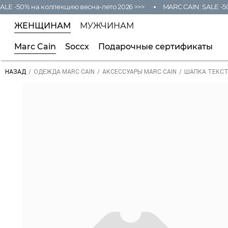
LE -50% на коллекцию весна-лето 2026 >>>
MARC CAIN: SALE -50
ЖЕНЩИНАМ
МУЖЧИНАМ
Marc Cain
Soccx
Подарочные сертификаты
/
/
/
ШАПКА ТЕКСТ
НАЗАД
ОДЕЖДА MARC CAIN
АКСЕССУАРЫ MARC CAIN