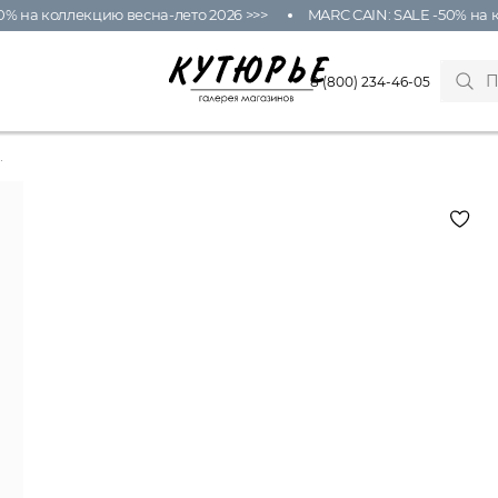
% на коллекцию весна-лето 2026 >>>
MARC CAIN: SALE -50% на к
8 (800) 234-46-05
.