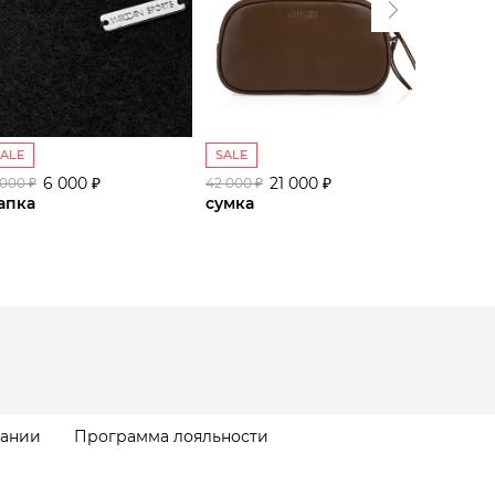
SALE
SALE
SALE
6 000 ₽
21 000 ₽
 000 ₽
42 000 ₽
42 000 ₽
апка
сумка
сумка
пании
Программа лояльности