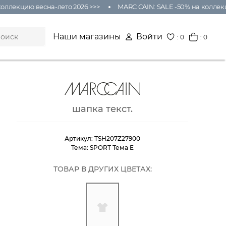
оллекцию весна-лето 2026 >>>
MARC CAIN: SALE -50% на коллекц
Наши магазины
Войти
:
0
: 0
шапка текст.
Артикул:
TSH207Z27900
Тема:
SPORT Тема E
ТОВАР В ДРУГИХ ЦВЕТАХ: