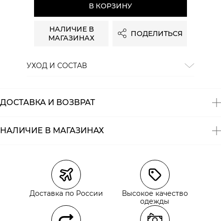
В КОРЗИНУ
НАЛИЧИЕ В
ПОДЕЛИТЬСЯ
МАГАЗИНАХ
УХОД И СОСТАВ
Состав:
100% шерсть
ДОСТАВКА И ВОЗВРАТ
НАЛИЧИЕ В МАГАЗИНАХ
Магазины
Размеры в наличии
Курьерская доставка СДЭК
Доставка по России
Высокое качество
Самовывоз из пункта выдачи СДЭК
одежды
Самовывоз из наших магазинов