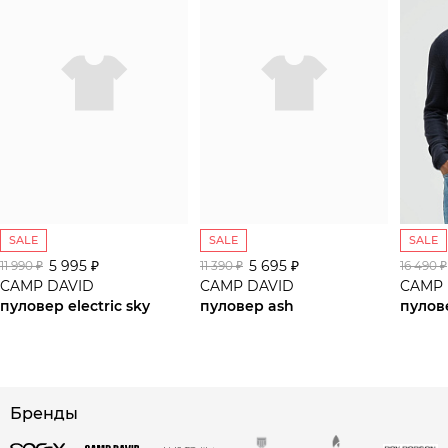
SALE
SALE
SALE
5 995 ₽
5 695 ₽
11 990 ₽
11 390 ₽
16 490 ₽
CAMP DAVID
CAMP DAVID
CAMP 
пуловер electric sky
пуловер ash
пулов
сайте СДЭК
Бренды