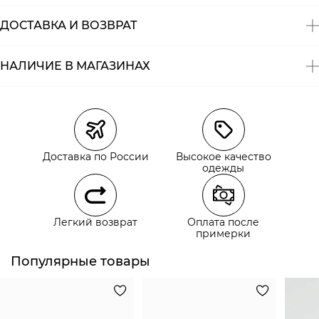
ДОСТАВКА И ВОЗВРАТ
НАЛИЧИЕ В МАГАЗИНАХ
Магазины
Размеры в наличии
Курьерская доставка СДЭК
Самовывоз из пункта выдачи СДЭК
Доставка по России
Высокое качество
Самовывоз из наших магазинов
одежды
Курьерская доставка СДЭК
Легкий возврат
Оплата после
Самовывоз из пункта выдачи СДЭК
примерки
Популярные товары