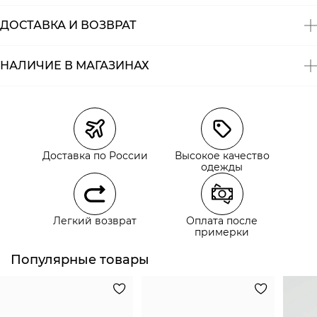
ДОСТАВКА И ВОЗВРАТ
НАЛИЧИЕ В МАГАЗИНАХ
Магазины
Размеры в наличии
Курьерская доставка СДЭК
Самовывоз из пункта выдачи СДЭК
Доставка по России
Высокое качество
Самовывоз из наших магазинов
одежды
Курьерская доставка СДЭК
Легкий возврат
Оплата после
Самовывоз из пункта выдачи СДЭК
примерки
Популярные товары