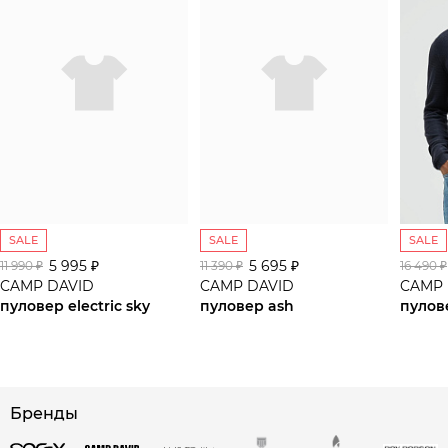
SALE
SALE
SALE
5 995 ₽
5 695 ₽
11 990 ₽
11 390 ₽
16 490 ₽
CAMP DAVID
CAMP DAVID
CAMP 
пуловер electric sky
пуловер ash
пулов
сайте СДЭК
Бренды