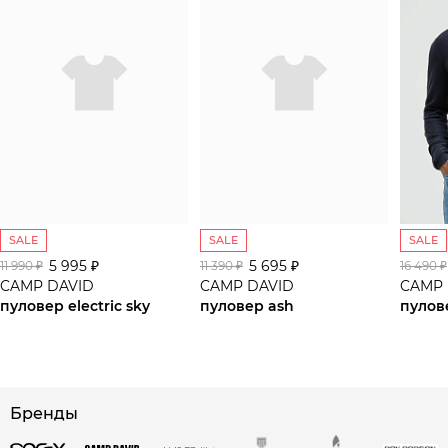
SALE
SALE
SALE
5 995 ₽
5 695 ₽
11 990 ₽
11 390 ₽
16 490 ₽
CAMP DAVID
CAMP DAVID
CAMP 
пуловер electric sky
пуловер ash
пулов
сайте СДЭК
Бренды