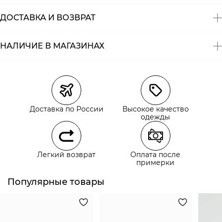
ДОСТАВКА И ВОЗВРАТ
НАЛИЧИЕ В МАГАЗИНАХ
Магазины
Размеры в наличии
Курьерская доставка СДЭК
Самовывоз из пункта выдачи СДЭК
Доставка по России
Высокое качество
Самовывоз из наших магазинов
одежды
Курьерская доставка СДЭК
Легкий возврат
Оплата после
Самовывоз из пункта выдачи СДЭК
примерки
Популярные товары