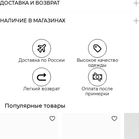
ДОСТАВКА И ВОЗВРАТ
НАЛИЧИЕ В МАГАЗИНАХ
Магазины
Размеры в наличии
Курьерская доставка СДЭК
Самовывоз из пункта выдачи СДЭК
Доставка по России
Высокое качество
Самовывоз из наших магазинов
одежды
Курьерская доставка СДЭК
Легкий возврат
Оплата после
Самовывоз из пункта выдачи СДЭК
примерки
Популярные товары