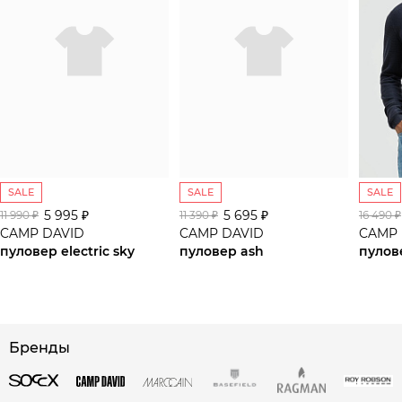
SALE
SALE
SALE
5 995 ₽
5 695 ₽
11 990 ₽
11 390 ₽
16 490 ₽
CAMP DAVID
CAMP DAVID
CAMP 
пуловер electric sky
пуловер ash
пулов
сайте СДЭК
Бренды