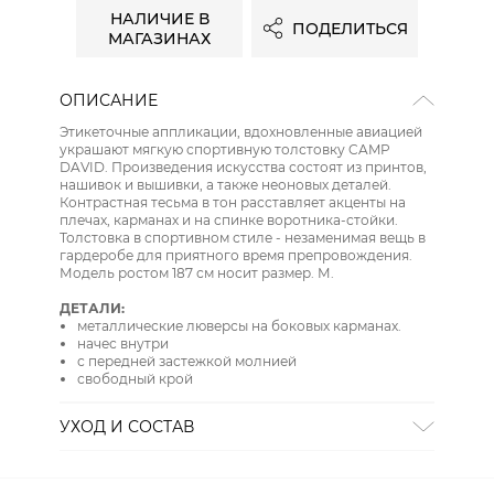
НАЛИЧИЕ В
ПОДЕЛИТЬСЯ
МАГАЗИНАХ
ОПИСАНИЕ
Этикеточные аппликации, вдохновленные авиацией
украшают мягкую спортивную толстовку CAMP
DAVID. Произведения искусства состоят из принтов,
нашивок и вышивки, а также неоновых деталей.
Контрастная тесьма в тон расставляет акценты на
плечах, карманах и на спинке воротника-стойки.
Толстовка в спортивном стиле - незаменимая вещь в
гардеробе для приятного время препровождения.
Модель ростом 187 см носит размер. М.
ДЕТАЛИ:
металлические люверсы на боковых карманах.
начес внутри
с передней застежкой молнией
свободный крой
УХОД И СОСТАВ
СТИРКА:
стирать в воде до 30
ОТБЕЛИВАНИЕ:
отбеливание запрещено
ХИМИЧЕСКАЯ ЧИСТКА:
химическая чистка