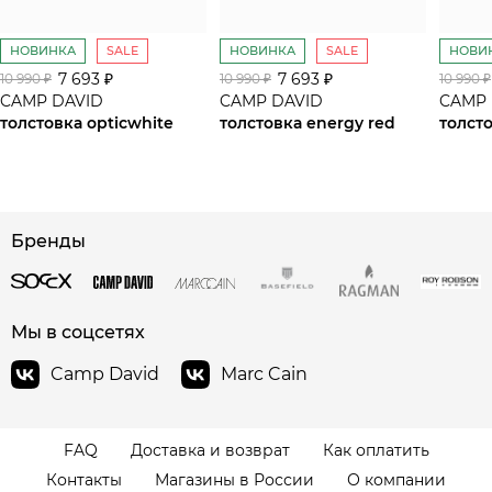
НОВИНКА
SALE
НОВИНКА
SALE
НОВИ
7 693 ₽
7 693 ₽
10 990 ₽
10 990 ₽
10 990 ₽
CAMP DAVID
CAMP DAVID
CAMP 
толстовка opticwhite
толстовка energy red
толсто
сайте СДЭК
Бренды
Мы в соцсетях
Camp David
Marc Cain
FAQ
Доставка и возврат
Как оплатить
Контакты
Магазины в России
О компании