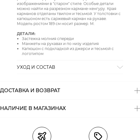
изображениями в "старом" стиле. Особые детали
можно найти на разрезном кармане-кенгуру. Края
карманов отделаны твилом и тесьмой. У толстовки с
капюшоном есть саржевый карман на рукаве.
Модель ростом 189 см носит размер. М.
ДЕТАЛИ:
Застежка молния спереди
Манжеты на рукавах и по низу изделия
Капюшон с подкладкой из джерси и тесьмой с
логотипом
УХОД И СОСТАВ
СТИРКА:
деликатная стирка
ОТБЕЛИВАНИЕ:
отбеливание запрещено
ХИМИЧЕСКАЯ ЧИСТКА:
химическая чистка
ДОСТАВКА И ВОЗВРАТ
запрещена
ГЛАЖЕНИЕ:
гладить при низкой температуре до 110
СУШКА:
барабанная сушка запрещена
НАЛИЧИЕ В МАГАЗИНАХ
Состав:
50% хлопок; 50% PES
Магазины
Размеры в наличии
Курьерская доставка СДЭК