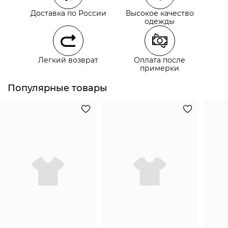
Самовывоз из пункта выдачи СДЭК
Доставка по России
Высокое качество
Самовывоз из наших магазинов
одежды
Курьерская доставка СДЭК
Легкий возврат
Оплата после
Самовывоз из пункта выдачи СДЭК
примерки
Популярные товары