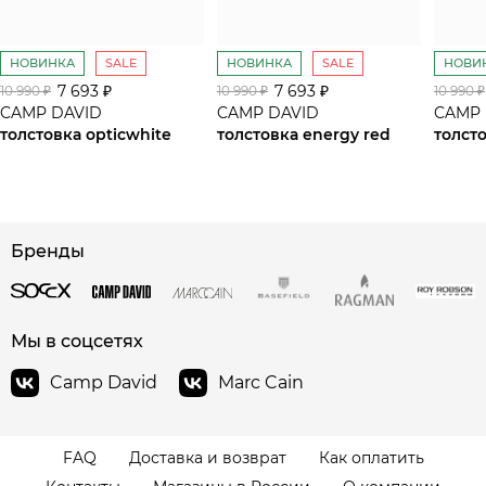
НОВИНКА
SALE
НОВИНКА
SALE
НОВИ
7 693 ₽
7 693 ₽
10 990 ₽
10 990 ₽
10 990 ₽
CAMP DAVID
CAMP DAVID
CAMP 
толстовка opticwhite
толстовка energy red
толсто
сайте СДЭК
Бренды
Мы в соцсетях
Camp David
Marc Cain
FAQ
Доставка и возврат
Как оплатить