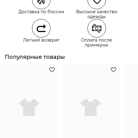
Самовывоз из пункта выдачи СДЭК
Доставка по России
Высокое качество
Самовывоз из наших магазинов
одежды
Курьерская доставка СДЭК
Легкий возврат
Оплата после
Самовывоз из пункта выдачи СДЭК
примерки
Популярные товары