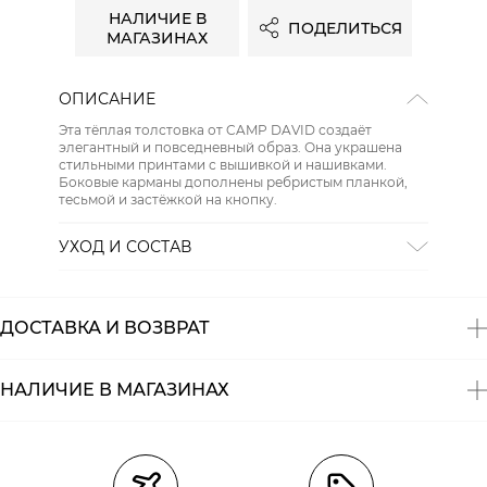
НАЛИЧИЕ В
ПОДЕЛИТЬСЯ
МАГАЗИНАХ
ОПИСАНИЕ
Эта тёплая толстовка от CAMP DAVID создаёт
элегантный и повседневный образ. Она украшена
стильными принтами с вышивкой и нашивками.
Боковые карманы дополнены ребристым планкой,
тесьмой и застёжкой на кнопку.
УХОД И СОСТАВ
СТИРКА:
30 ° ручной режим
ОТБЕЛИВАНИЕ:
Не отбеливать
ХИМИЧЕСКАЯ ЧИСТКА:
Не подвергать химчистке
ДОСТАВКА И ВОЗВРАТ
ГЛАЖЕНИЕ:
не гладить горячим (макс. 110 °)
СУШКА:
не сушить в стиральной машине
Состав:
хлопок 50%, полиэстер 50%
НАЛИЧИЕ В МАГАЗИНАХ
Магазины
Размеры в наличии
Курьерская доставка СДЭК