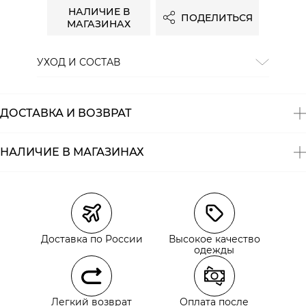
НАЛИЧИЕ В
ПОДЕЛИТЬСЯ
МАГАЗИНАХ
УХОД И СОСТАВ
Состав:
100% хлопок
ДОСТАВКА И ВОЗВРАТ
НАЛИЧИЕ В МАГАЗИНАХ
Магазины
Размеры в наличии
Курьерская доставка СДЭК
Самовывоз из пункта выдачи СДЭК
Доставка по России
Высокое качество
Самовывоз из наших магазинов
одежды
Курьерская доставка СДЭК
Легкий возврат
Оплата после
Самовывоз из пункта выдачи СДЭК