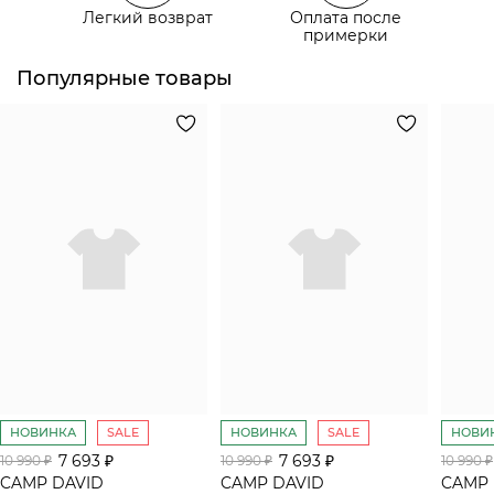
Легкий возврат
Оплата после
Самовывоз из пункта выдачи СДЭК
примерки
Популярные товары
НОВИНКА
SALE
НОВИНКА
SALE
НОВИ
7 693 ₽
7 693 ₽
10 990 ₽
10 990 ₽
10 990 ₽
CAMP DAVID
CAMP DAVID
CAMP 