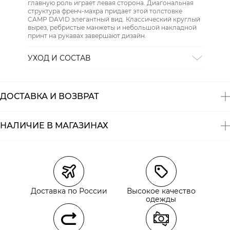
главную роль играет левая сторона. Диагональная
структура френч-махра придает этой толстовке
CAMP DAVID элегантный вид. Классический круглый
вырез, ребристые манжеты и небольшой накладной
принт на рукавах завершают дизайн.
УХОД И СОСТАВ
Состав:
100% org. хлопок
ДОСТАВКА И ВОЗВРАТ
НАЛИЧИЕ В МАГАЗИНАХ
Магазины
Размеры в наличии
Курьерская доставка СДЭК
Самовывоз из пункта выдачи СДЭК
Доставка по России
Высокое качество
Самовывоз из наших магазинов
одежды
Курьерская доставка СДЭК