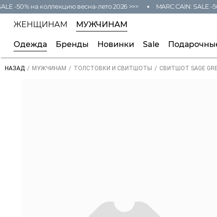
ALE -50% на коллекцию весна-лето 2026 >>>
MARC CAIN: SALE -50
ЖЕНЩИНАМ
МУЖЧИНАМ
Одежда
Бренды
Новинки
Sale
Подарочны
/
/
/
СВИТШОТ SAGE GR
НАЗАД
МУЖЧИНАМ
ТОЛСТОВКИ И СВИТШОТЫ