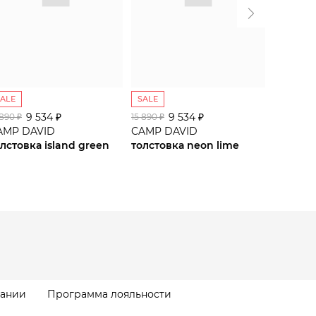
SALE
SALE
SALE
9 534 ₽
9 534 ₽
9
 890 ₽
15 890 ₽
15 990 ₽
AMP DAVID
CAMP DAVID
CAMP D
лстовка island green
толстовка neon lime
толстов
пании
Программа лояльности