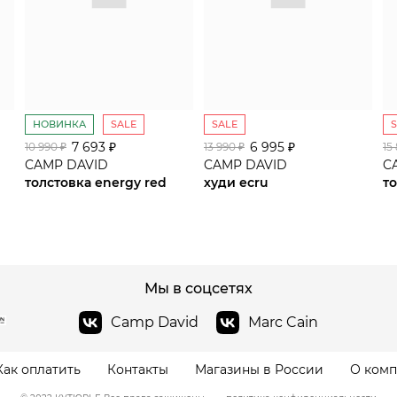
НОВИНКА
SALE
SALE
7 693 ₽
сайте СДЭК
6 995 ₽
10 990 ₽
13 990 ₽
15
CAMP DAVID
CAMP DAVID
C
толстовка energy red
худи ecru
то
Мы в соцсетях
Camp David
Marc Cain
Как оплатить
Контакты
Магазины в России
О ком