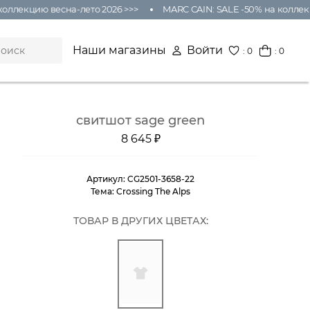
оллекцию весна-лето 2026 >>>
MARC CAIN: SALE -50% на коллекц
Наши магазины
Войти
:
0
: 0
свитшот sage green
8 645 ₽
Артикул:
CG2501-3658-22
Тема:
Crossing The Alps
ТОВАР В ДРУГИХ ЦВЕТАХ: