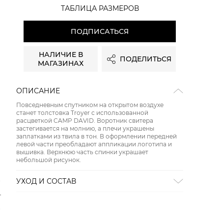
ТАБЛИЦА РАЗМЕРОВ
ПОДПИСАТЬСЯ
НАЛИЧИЕ В
ПОДЕЛИТЬСЯ
МАГАЗИНАХ
ОПИСАНИЕ
Повседневным спутником на открытом воздухе
станет толстовка Troyer с использованной
расцветкой CAMP DAVID. Воротник свитера
застегивается на молнию, а плечи украшены
заплатками из твила в тон. В оформлении передней
левой части преобладают аппликации логотипа и
вышивка. Верхнюю часть спинки украшает
небольшой рисунок.
УХОД И СОСТАВ
СТИРКА:
30 ° ручной режим
ОТБЕЛИВАНИЕ:
Не отбеливать
ХИМИЧЕСКАЯ ЧИСТКА:
Не подвергать химчистке