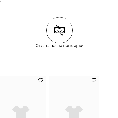
ГЛАЖЕНИЕ:
не гладить горячим (макс. 110 °)
СУШКА:
не сушить в стиральной машине
Состав:
100% хлопок
Оплата после примерки