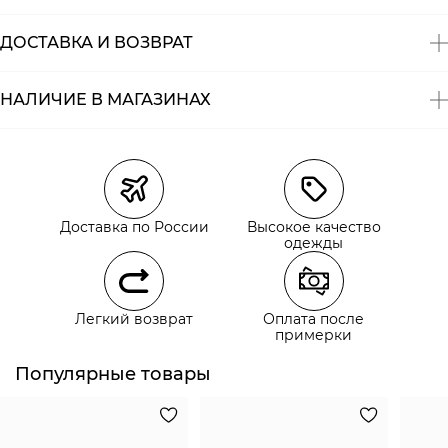
ДОСТАВКА И ВОЗВРАТ
НАЛИЧИЕ В МАГАЗИНАХ
Магазины
Размеры в наличии
Курьерская доставка СДЭК
Самовывоз из пункта выдачи СДЭК
Доставка по России
Высокое качество
Самовывоз из наших магазинов
одежды
Курьерская доставка СДЭК
Легкий возврат
Оплата после
Самовывоз из пункта выдачи СДЭК
примерки
Популярные товары