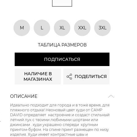
M
L
XL
XXL
3XL
ТАБЛИЦА РАЗМЕРОВ
ПОДПИСАТЬСЯ
НАЛИЧИЕ В
ПОДЕЛИТЬСЯ
МАГАЗИНАХ
ОПИСАНИЕ
Идеально подходит для города и в тоже время, для
пляжного отдыха! Неоновый цвет худи от CAMP
DAVID определяет настроение и создаст стильный
летний лук с твоими любимыми шортами или
джинсами . худи украшено спереди крупным
принтом-буфом. На спине принт размещен по низу
изделия. Худи имеет контрастные швы и