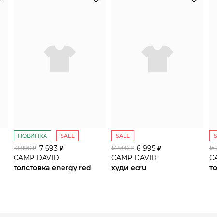
сайте СДЭК
НОВИНКА
SALE
SALE
7 693 ₽
6 995 ₽
10 990 ₽
13 990 ₽
15
CAMP DAVID
CAMP DAVID
C
толстовка energy red
худи ecru
то