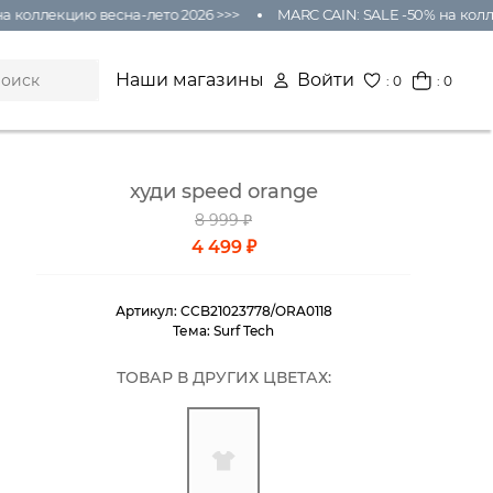
 коллекцию весна-лето 2026 >>>
MARC CAIN: SALE -50% на коллек
Наши магазины
Войти
:
0
: 0
худи speed orange
8 999 ₽
4 499 ₽
Артикул:
CCB21023778/ORA0118
Тема:
Surf Tech
ТОВАР В ДРУГИХ ЦВЕТАХ: