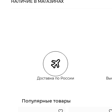
НАЛИЧИЕ В МАГАЗИНАХ
Магазины
Размеры в нали
Курьерская доставка СДЭК
Самовывоз из пункта выдачи СДЭК
Самовывоз из наших магазинов
Курьерская доставка СДЭК
Самовывоз из пункта выдачи СДЭК
Доставка по России
Вы
Популярные товары