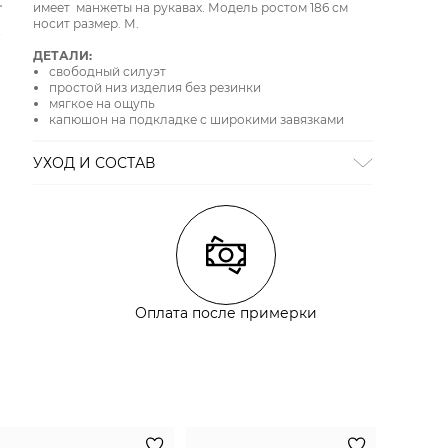
имеет манжеты на рукавах. Модель ростом 186 см
носит размер. М.
ДЕТАЛИ:
свободный силуэт
простой низ изделия без резинки
мягкое на ощупь
капюшон на подкладке с широкими завязками
УХОД И СОСТАВ
СТИРКА:
ручная стирка
ОТБЕЛИВАНИЕ:
отбеливание запрещено
ХИМИЧЕСКАЯ ЧИСТКА:
химическая чистка
запрещена
ГЛАЖЕНИЕ:
гладить при низкой температуре до 110
СУШКА:
барабанная сушка запрещена
Состав:
полиэстер 65%; хлопок 35%
Оплата после примерки