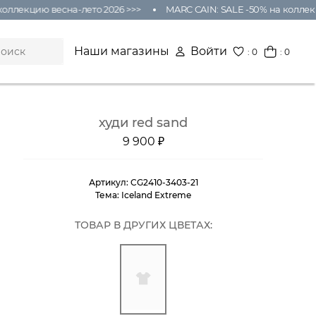
оллекцию весна-лето 2026 >>>
MARC CAIN: SALE -50% на коллекц
Наши магазины
Войти
:
0
: 0
худи red sand
9 900 ₽
Артикул:
CG2410-3403-21
Тема:
Iceland Extreme
ТОВАР В ДРУГИХ ЦВЕТАХ: