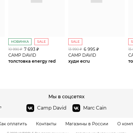
НОВИНКА
SALE
SALE
7 693 ₽
сайте СДЭК
6 995 ₽
10 990 ₽
13 990 ₽
15
CAMP DAVID
CAMP DAVID
C
толстовка energy red
худи ecru
то
Мы в соцсетях
Camp David
Marc Cain
Как оплатить
Контакты
Магазины в России
О ком