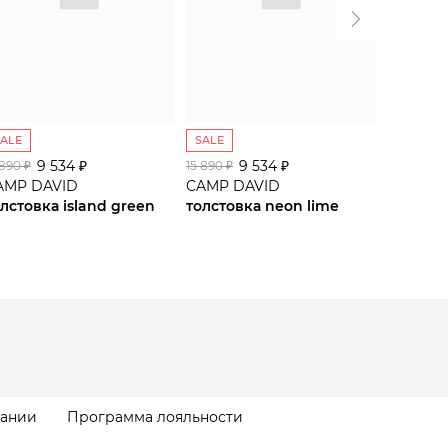
SALE
SALE
SALE
9 534 ₽
9 534 ₽
9
 890 ₽
15 890 ₽
15 990 ₽
AMP DAVID
CAMP DAVID
CAMP D
лстовка island green
толстовка neon lime
толстов
пании
Программа лояльности