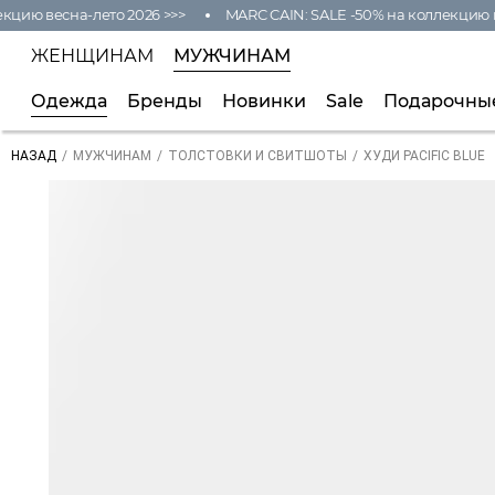
ю весна-лето 2026 >>>
MARC CAIN: SALE -50% на коллекцию весн
ЖЕНЩИНАМ
МУЖЧИНАМ
Одежда
Бренды
Новинки
Sale
Подарочны
/
/
/
ХУДИ PACIFIC BLUE
НАЗАД
МУЖЧИНАМ
ТОЛСТОВКИ И СВИТШОТЫ