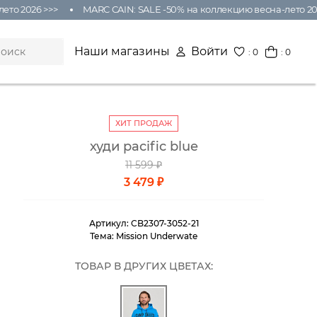
 2026 >>>
MARC CAIN: SALE -50% на коллекцию весна-лето 2026 >
Наши магазины
Войти
:
0
: 0
ХИТ ПРОДАЖ
худи pacific blue
11 599 ₽
3 479 ₽
Артикул:
CB2307-3052-21
Тема:
Mission Underwate
ТОВАР В ДРУГИХ ЦВЕТАХ: