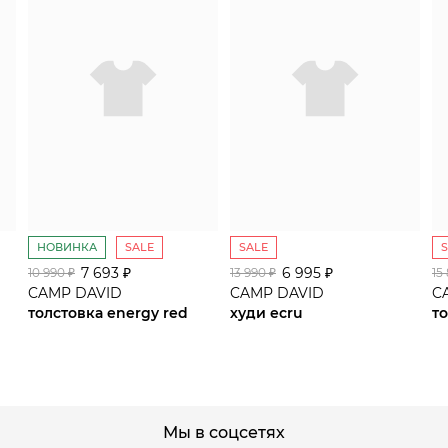
НОВИНКА
SALE
SALE
7 693 ₽
сайте СДЭК
6 995 ₽
10 990 ₽
13 990 ₽
15
CAMP DAVID
CAMP DAVID
C
толстовка energy red
худи ecru
то
Мы в соцсетях