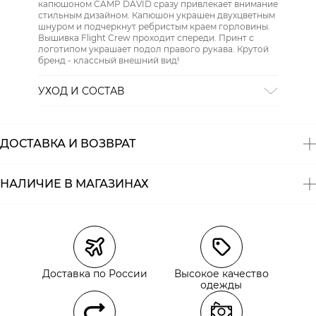
капюшоном CAMP DAVID сразу привлекает внимание
стильным дизайном. Капюшон украшен двухцветным
шнуром и подчеркнут ребристым краем горловины.
Вышивка Flight Crew проходит спереди. Принт с
логотипом украшает подол правого рукава. Крутой
бренд - классный внешний вид!
УХОД И СОСТАВ
Состав:
хлопок 72%, полиэстер 28%
ДОСТАВКА И ВОЗВРАТ
НАЛИЧИЕ В МАГАЗИНАХ
Магазины
Размеры в наличии
Курьерская доставка СДЭК
Самовывоз из пункта выдачи СДЭК
Доставка по России
Высокое качество
Самовывоз из наших магазинов
одежды