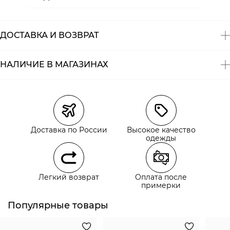
Состав:
хлопок 50%, полиэстер 50%
ДОСТАВКА И ВОЗВРАТ
НАЛИЧИЕ В МАГАЗИНАХ
Магазины
Размеры в наличии
Курьерская доставка СДЭК
Самовывоз из пункта выдачи СДЭК
Доставка по России
Высокое качество
Самовывоз из наших магазинов
одежды
Курьерская доставка СДЭК
Легкий возврат
Оплата после
Самовывоз из пункта выдачи СДЭК
примерки
Популярные товары