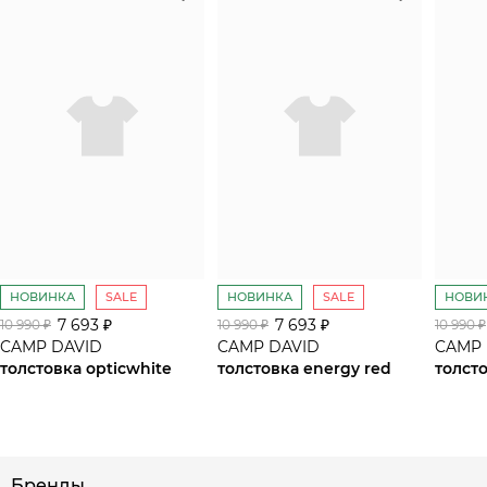
НОВИНКА
SALE
НОВИНКА
SALE
НОВИ
7 693 ₽
7 693 ₽
10 990 ₽
10 990 ₽
10 990 ₽
CAMP DAVID
CAMP DAVID
CAMP 
толстовка opticwhite
толстовка energy red
толсто
сайте СДЭК
Бренды