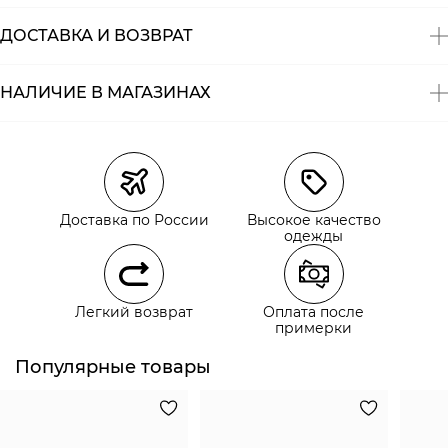
ДОСТАВКА И ВОЗВРАТ
НАЛИЧИЕ В МАГАЗИНАХ
Магазины
Размеры в наличии
Курьерская доставка СДЭК
Самовывоз из пункта выдачи СДЭК
Доставка по России
Высокое качество
Самовывоз из наших магазинов
одежды
Курьерская доставка СДЭК
Легкий возврат
Оплата после
Самовывоз из пункта выдачи СДЭК
примерки
Популярные товары