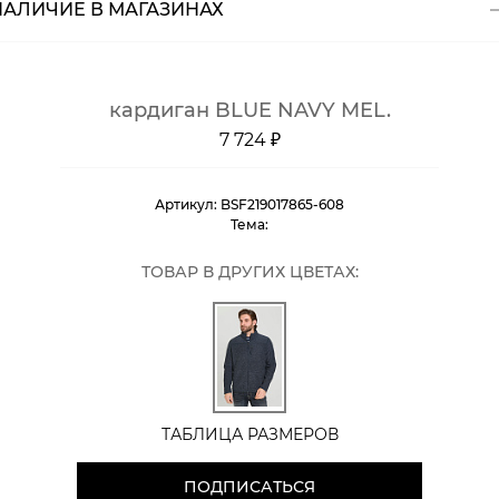
НАЛИЧИЕ В МАГАЗИНАХ
Магазины
Размеры в наличии
Курьерская доставка СДЭК
кардиган BLUE NAVY MEL.
Самовывоз из пункта выдачи СДЭК
7 724 ₽
Самовывоз из наших магазинов
Артикул:
BSF219017865-608
Курьерская доставка СДЭК
Тема:
Самовывоз из пункта выдачи СДЭК
ТОВАР В ДРУГИХ ЦВЕТАХ:
ТАБЛИЦА РАЗМЕРОВ
ПОДПИСАТЬСЯ