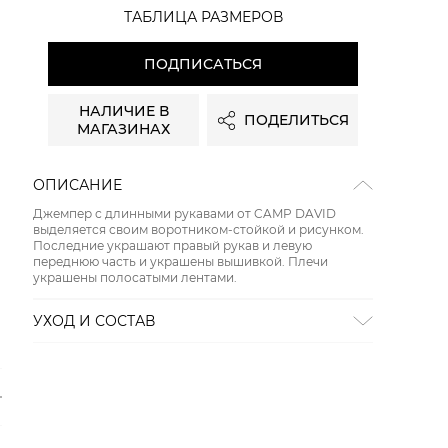
ТАБЛИЦА РАЗМЕРОВ
ПОДПИСАТЬСЯ
НАЛИЧИЕ В
ПОДЕЛИТЬСЯ
МАГАЗИНАХ
ОПИСАНИЕ
Джемпер с длинными рукавами от CAMP DAVID
выделяется своим воротником-стойкой и рисунком.
Последние украшают правый рукав и левую
переднюю часть и украшены вышивкой. Плечи
украшены полосатыми лентами.
УХОД И СОСТАВ
СТИРКА:
30 ° ручной режим
ОТБЕЛИВАНИЕ:
Не отбеливать
ХИМИЧЕСКАЯ ЧИСТКА:
Не подвергать химчистке
ГЛАЖЕНИЕ:
не гладить горячим (макс. 110 °)
СУШКА:
не сушить в стиральной машине
Состав:
100% хлопок