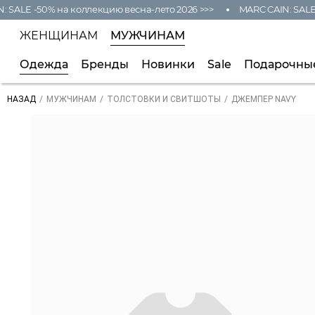
SALE -50% на коллекцию весна-лето 2026 >>>
MARC CAIN: SALE -
ЖЕНЩИНАМ
МУЖЧИНАМ
Одежда
Бренды
Новинки
Sale
Подарочны
/
/
/
ДЖЕМПЕР NAVY
НАЗАД
МУЖЧИНАМ
ТОЛСТОВКИ И СВИТШОТЫ