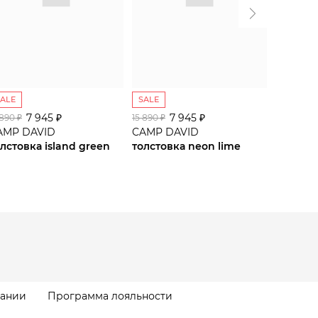
SALE
SALE
SALE
7 945 ₽
7 945 ₽
9
 890 ₽
15 890 ₽
15 990 ₽
AMP DAVID
CAMP DAVID
CAMP D
лстовка island green
толстовка neon lime
толстов
пании
Программа лояльности