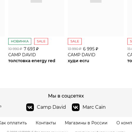
НОВИНКА
SALE
SALE
7 693 ₽
сайте СДЭК
6 995 ₽
10 990 ₽
13 990 ₽
15
CAMP DAVID
CAMP DAVID
C
толстовка energy red
худи ecru
то
Мы в соцсетях
Camp David
Marc Cain
Как оплатить
Контакты
Магазины в России
О ком