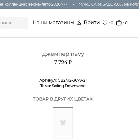
 коллекцию весна-лето 2026 >>>
MARC CAIN: SALE -50% на колле
Наши магазины
Войти
:
0
: 0
джемпер navy
7 794 ₽
Артикул:
CB2412-3679-21
Тема:
Sailing Downwind
ТОВАР В ДРУГИХ ЦВЕТАХ: