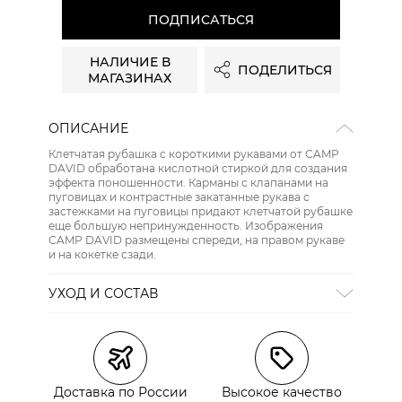
ПОДПИСАТЬСЯ
НАЛИЧИЕ В
ПОДЕЛИТЬСЯ
МАГАЗИНАХ
ОПИСАНИЕ
Клетчатая рубашка с короткими рукавами от CAMP
DAVID обработана кислотной стиркой для создания
эффекта поношенности. Карманы с клапанами на
пуговицах и контрастные закатанные рукава с
застежками на пуговицы придают клетчатой ​​рубашке
еще большую непринужденность. Изображения
CAMP DAVID размещены спереди, на правом рукаве
сайте СДЭК
и на кокетке сзади.
УХОД И СОСТАВ
СТИРКА:
30 ° ручной режим
ОТБЕЛИВАНИЕ:
Не отбеливать
ХИМИЧЕСКАЯ ЧИСТКА:
Не подвергать химчистке
ГЛАЖЕНИЕ:
не гладить горячим (макс. 110 °)
СУШКА:
не сушить в стиральной машине
Доставка по России
Высокое качество