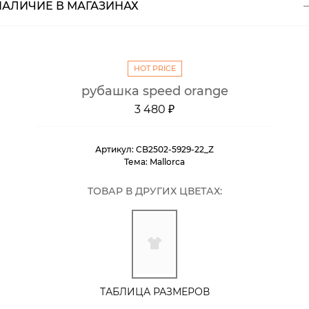
НАЛИЧИЕ В МАГАЗИНАХ
Магазины
Размеры в наличии
Курьерская доставка СДЭК
HOT PRICE
Самовывоз из пункта выдачи СДЭК
рубашка speed orange
Самовывоз из наших магазинов
3 480 ₽
Курьерская доставка СДЭК
Самовывоз из пункта выдачи СДЭК
Артикул:
CB2502-5929-22_Z
Тема:
Mallorca
ТОВАР В ДРУГИХ ЦВЕТАХ:
ТАБЛИЦА РАЗМЕРОВ