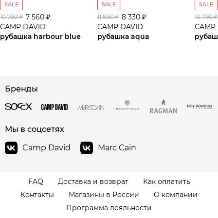
SALE
SALE
SALE
7 560 ₽
8 330 ₽
10 790 ₽
11 890 ₽
10 790 ₽
CAMP DAVID
CAMP DAVID
CAMP 
рубашка harbour blue
рубашка aqua
рубаш
Бренды
Мы в соцсетях
Camp David
Marc Cain
FAQ
Доставка и возврат
Как оплатить
Контакты
Магазины в России
О компании
Программа лояльности