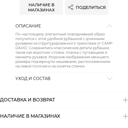
НАЛИЧИЕ В
ПОДЕЛИТЬСЯ
МАГАЗИНАХ
ОПИСАНИЕ
По-настоящему элегантный повседневный образ
получится с этой удобной рубашкой с длинными
рукавами из структурированного трикотажа от CAMP
DAVID. Сохранились классические детали рубашки,
такие как воротник-стойка, планка с пуговицами и
манжеты рукавов. Морские изображения меньшего
размера подчеркнуты нашивками, расположенными
на левой полочке и на кокетке спинки.
УХОД И СОСТАВ
СТИРКА:
30 ° ручной режим
ОТБЕЛИВАНИЕ:
Не отбеливать
ХИМИЧЕСКАЯ ЧИСТКА:
Не подвергать химчистке
ДОСТАВКА И ВОЗВРАТ
ГЛАЖЕНИЕ:
не гладить горячим (макс. 110 °)
СУШКА:
не сушить в стиральной машине
Состав:
100% хлопок
НАЛИЧИЕ В МАГАЗИНАХ
Магазины
Размеры в наличии