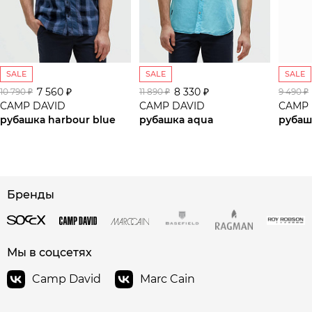
SALE
SALE
SALE
7 560 ₽
8 330 ₽
10 790 ₽
11 890 ₽
9 490 ₽
CAMP DAVID
CAMP DAVID
CAMP 
рубашка harbour blue
рубашка aqua
сайте СДЭК
Бренды
Мы в соцсетях
Camp David
Marc Cain