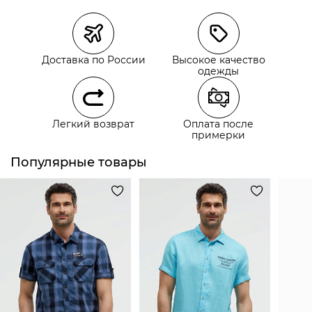
Курьерская доставка СДЭК
Самовывоз из пункта выдачи СДЭК
Доставка по России
Высокое качество
Самовывоз из наших магазинов
одежды
Курьерская доставка СДЭК
Легкий возврат
Оплата после
Самовывоз из пункта выдачи СДЭК
примерки
Популярные товары