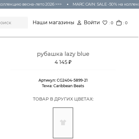
оллекцию весна-лето 2026 >>>
MARC CAIN: SALE -50% на коллекц
Наши магазины
Войти
:
0
: 0
рубашка lazy blue
4 145 ₽
Артикул:
CG2404-5899-21
Тема:
Caribbean Beats
ТОВАР В ДРУГИХ ЦВЕТАХ: