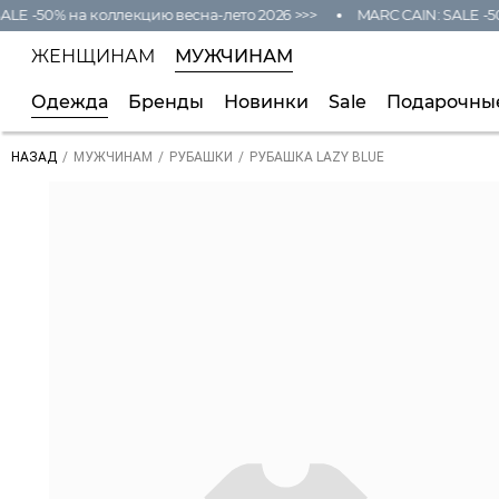
LE -50% на коллекцию весна-лето 2026 >>>
MARC CAIN: SALE -50
ЖЕНЩИНАМ
МУЖЧИНАМ
Одежда
Бренды
Новинки
Sale
Подарочны
/
/
/
РУБАШКА LAZY BLUE
НАЗАД
МУЖЧИНАМ
РУБАШКИ