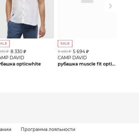
SALE
SALE
SALE
8 330 ₽
5 694 ₽
5
 890 ₽
9 490 ₽
9 490 ₽
AMP DAVID
CAMP DAVID
CAMP D
убашка opticwhite
рубашка muscle fit opticwhite
рубашка
пании
Программа лояльности