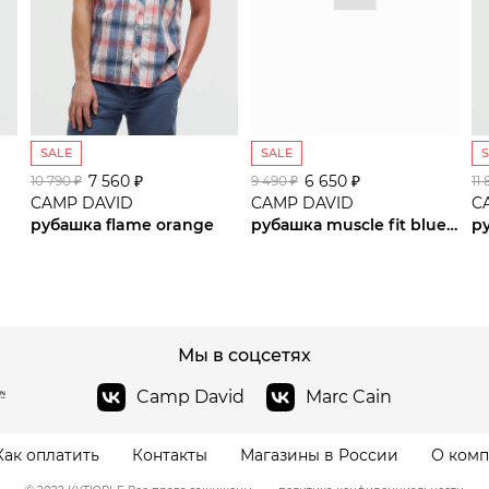
SALE
SALE
7 560 ₽
сайте СДЭК
6 650 ₽
10 790 ₽
9 490 ₽
11
CAMP DAVID
CAMP DAVID
C
рубашка flame orange
рубашка muscle fit blue navy
р
Мы в соцсетях
Camp David
Marc Cain
Как оплатить
Контакты
Магазины в России
О ком