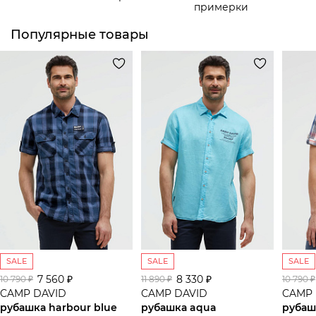
примерки
Популярные товары
SALE
SALE
SALE
7 560 ₽
8 330 ₽
10 790 ₽
11 890 ₽
10 790 ₽
CAMP DAVID
CAMP DAVID
CAMP 
рубашка harbour blue
рубашка aqua
рубаш