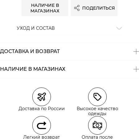
НАЛИЧИЕ В
ПОДЕЛИТЬСЯ
МАГАЗИНАХ
УХОД И СОСТАВ
Состав:
100% хлопок
ДОСТАВКА И ВОЗВРАТ
НАЛИЧИЕ В МАГАЗИНАХ
Магазины
Размеры в наличии
Курьерская доставка СДЭК
Самовывоз из пункта выдачи СДЭК
Доставка по России
Высокое качество
Самовывоз из наших магазинов
одежды
Курьерская доставка СДЭК
Легкий возврат
Оплата после
Самовывоз из пункта выдачи СДЭК