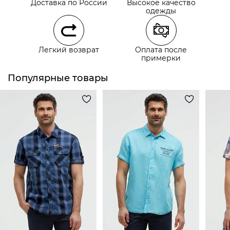
Доставка по России
Высокое качество
Самовывоз из наших магазинов
одежды
Курьерская доставка СДЭК
Легкий возврат
Оплата после
Самовывоз из пункта выдачи СДЭК
примерки
Популярные товары