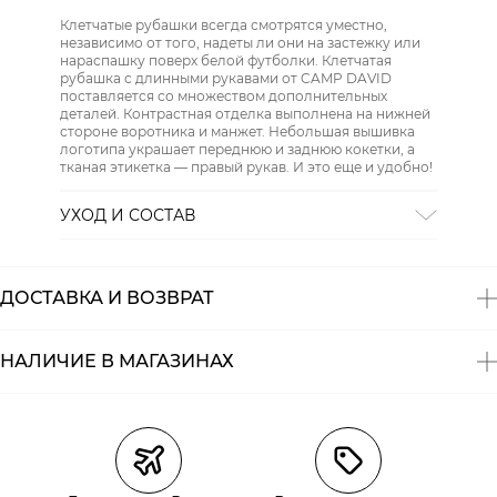
Клетчатые рубашки всегда смотрятся уместно,
независимо от того, надеты ли они на застежку или
нараспашку поверх белой футболки. Клетчатая
рубашка с длинными рукавами от CAMP DAVID
поставляется со множеством дополнительных
деталей. Контрастная отделка выполнена на нижней
стороне воротника и манжет. Небольшая вышивка
логотипа украшает переднюю и заднюю кокетки, а
тканая этикетка — правый рукав. И это еще и удобно!
УХОД И СОСТАВ
СТИРКА:
30 ° ручной режим
ОТБЕЛИВАНИЕ:
Не отбеливать
ХИМИЧЕСКАЯ ЧИСТКА:
Не подвергать химчистке
ДОСТАВКА И ВОЗВРАТ
ГЛАЖЕНИЕ:
не гладить горячим (макс. 110 °)
СУШКА:
не сушить в стиральной машине
Состав:
100% хлопок
НАЛИЧИЕ В МАГАЗИНАХ
Магазины
Размеры в наличии
Курьерская доставка СДЭК
Самовывоз из пункта выдачи СДЭК