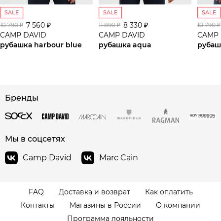
SALE
SALE
SALE
7 560 ₽
8 330 ₽
10 790 ₽
11 890 ₽
10 790 ₽
CAMP DAVID
CAMP DAVID
CAMP 
рубашка harbour blue
рубашка aqua
рубаш
сайте СДЭК
Бренды
Мы в соцсетях
Camp David
Marc Cain
FAQ
Доставка и возврат
Как оплатить
Контакты
Магазины в России
О компании
Программа лояльности