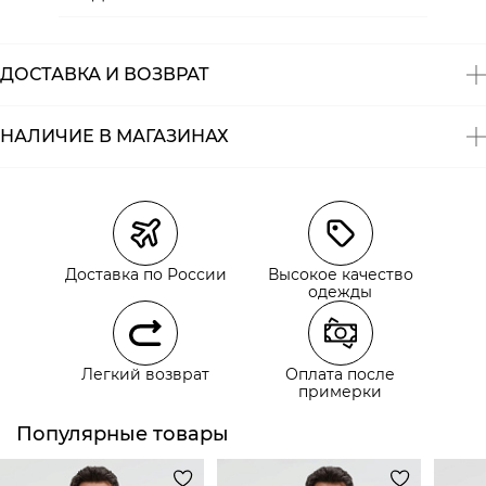
Состав:
хлопок 97%, эластан 3%
ДОСТАВКА И ВОЗВРАТ
НАЛИЧИЕ В МАГАЗИНАХ
Магазины
Размеры в наличии
Курьерская доставка СДЭК
Самовывоз из пункта выдачи СДЭК
Доставка по России
Высокое качество
Самовывоз из наших магазинов
одежды
Курьерская доставка СДЭК
Легкий возврат
Оплата после
Самовывоз из пункта выдачи СДЭК
примерки
Популярные товары