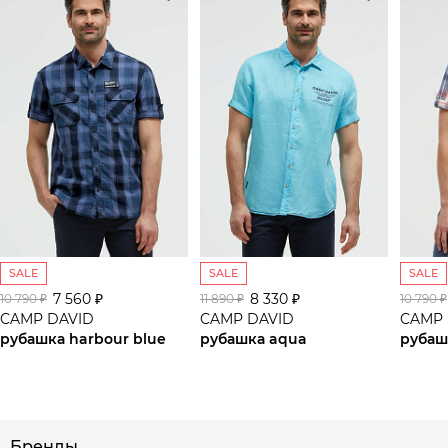
SALE
SALE
SALE
7 560 ₽
8 330 ₽
10 790 ₽
11 890 ₽
10 790 ₽
CAMP DAVID
CAMP DAVID
CAMP 
рубашка harbour blue
рубашка aqua
рубаш
сайте СДЭК
Бренды