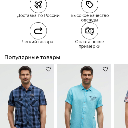
Курьерская доставка СДЭК
Самовывоз из пункта выдачи СДЭК
Доставка по России
Высокое качество
Самовывоз из наших магазинов
одежды
Курьерская доставка СДЭК
Легкий возврат
Оплата после
Самовывоз из пункта выдачи СДЭК
примерки
Популярные товары