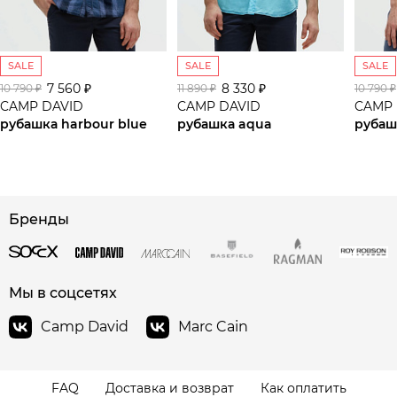
SALE
SALE
SALE
7 560 ₽
8 330 ₽
10 790 ₽
11 890 ₽
10 790 ₽
CAMP DAVID
CAMP DAVID
CAMP 
рубашка harbour blue
рубашка aqua
рубаш
сайте СДЭК
Бренды
Мы в соцсетях
Camp David
Marc Cain
FAQ
Доставка и возврат
Как оплатить