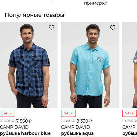
примерки
Популярные товары
SALE
SALE
SALE
7 560 ₽
8 330 ₽
10 790 ₽
11 890 ₽
10 790 ₽
CAMP DAVID
CAMP DAVID
CAMP 
рубашка harbour blue
рубашка aqua
рубаш