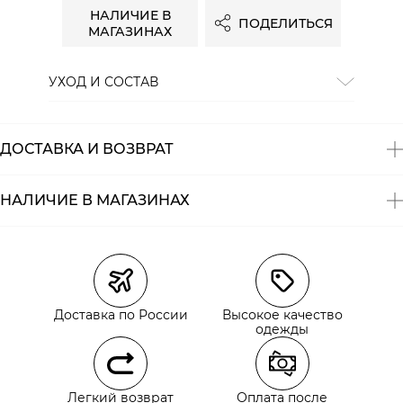
НАЛИЧИЕ В
ПОДЕЛИТЬСЯ
МАГАЗИНАХ
УХОД И СОСТАВ
Состав:
100% хлопок
ДОСТАВКА И ВОЗВРАТ
НАЛИЧИЕ В МАГАЗИНАХ
Магазины
Размеры в наличии
Курьерская доставка СДЭК
Самовывоз из пункта выдачи СДЭК
Доставка по России
Высокое качество
Самовывоз из наших магазинов
одежды
Курьерская доставка СДЭК
Легкий возврат
Оплата после
Самовывоз из пункта выдачи СДЭК