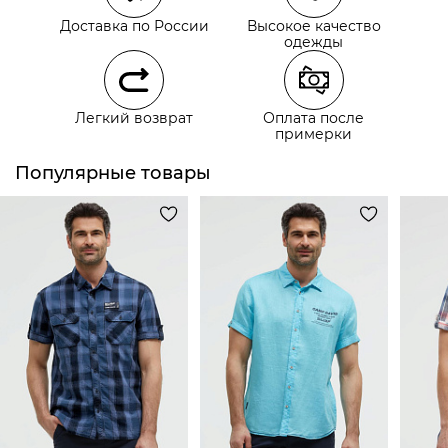
Самовывоз из пункта выдачи СДЭК
Доставка по России
Высокое качество
Самовывоз из наших магазинов
одежды
Курьерская доставка СДЭК
Легкий возврат
Оплата после
Самовывоз из пункта выдачи СДЭК
примерки
Популярные товары