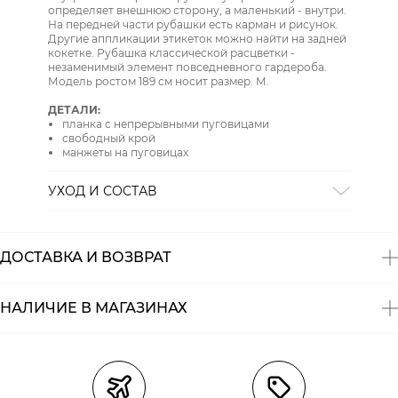
определяет внешнюю сторону, а маленький - внутри.
На передней части рубашки есть карман и рисунок.
Другие аппликации этикеток можно найти на задней
кокетке. Рубашка классической расцветки -
незаменимый элемент повседневного гардероба.
Модель ростом 189 см носит размер. М.
ДЕТАЛИ:
планка с непрерывными пуговицами
свободный крой
манжеты на пуговицах
УХОД И СОСТАВ
СТИРКА:
ручная стирка
ОТБЕЛИВАНИЕ:
отбеливание запрещено
ХИМИЧЕСКАЯ ЧИСТКА:
химическая чистка
ДОСТАВКА И ВОЗВРАТ
запрещена
ГЛАЖЕНИЕ:
гладить при низкой температуре до 110
СУШКА:
барабанная сушка запрещена
НАЛИЧИЕ В МАГАЗИНАХ
Состав:
100% хлопок
Магазины
Размеры в наличии
Курьерская доставка СДЭК