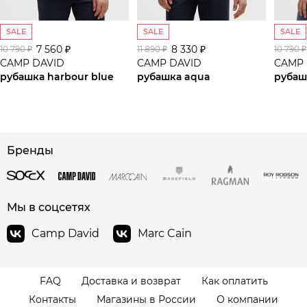
SALE
SALE
SALE
7 560 ₽
8 330 ₽
10 790 ₽
11 890 ₽
10 790 ₽
CAMP DAVID
CAMP DAVID
CAMP 
рубашка harbour blue
рубашка aqua
рубаш
сайте СДЭК
Бренды
Мы в соцсетях
Camp David
Marc Cain
FAQ
Доставка и возврат
Как оплатить
Контакты
Магазины в России
О компании