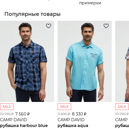
примерки
Популярные товары
SALE
SALE
SALE
7 560 ₽
8 330 ₽
10 790 ₽
11 890 ₽
10 790 ₽
CAMP DAVID
CAMP DAVID
CAMP 
рубашка harbour blue
рубашка aqua
рубаш