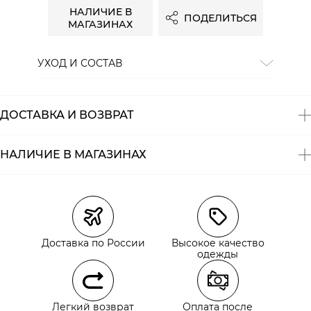
НАЛИЧИЕ В
ПОДЕЛИТЬСЯ
МАГАЗИНАХ
УХОД И СОСТАВ
Состав:
100% хлопок
ДОСТАВКА И ВОЗВРАТ
НАЛИЧИЕ В МАГАЗИНАХ
Магазины
Размеры в наличии
Курьерская доставка СДЭК
Самовывоз из пункта выдачи СДЭК
Доставка по России
Высокое качество
Самовывоз из наших магазинов
одежды
Курьерская доставка СДЭК
Легкий возврат
Оплата после
Самовывоз из пункта выдачи СДЭК