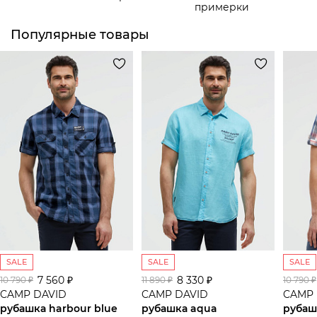
примерки
Популярные товары
SALE
SALE
SALE
7 560 ₽
8 330 ₽
10 790 ₽
11 890 ₽
10 790 ₽
CAMP DAVID
CAMP DAVID
CAMP 
рубашка harbour blue
рубашка aqua
рубаш