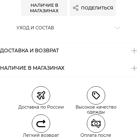
НАЛИЧИЕ В
ПОДЕЛИТЬСЯ
МАГАЗИНАХ
УХОД И СОСТАВ
Состав:
100% лен
ДОСТАВКА И ВОЗВРАТ
НАЛИЧИЕ В МАГАЗИНАХ
Магазины
Размеры в наличии
Курьерская доставка СДЭК
Самовывоз из пункта выдачи СДЭК
Доставка по России
Высокое качество
Самовывоз из наших магазинов
одежды
Курьерская доставка СДЭК
Легкий возврат
Оплата после
Самовывоз из пункта выдачи СДЭК