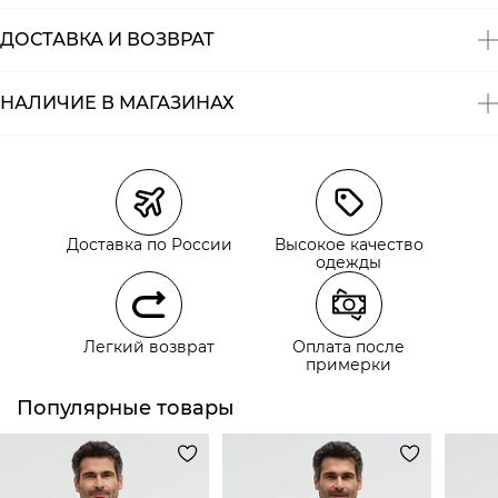
ДОСТАВКА И ВОЗВРАТ
НАЛИЧИЕ В МАГАЗИНАХ
Магазины
Размеры в наличии
Курьерская доставка СДЭК
Самовывоз из пункта выдачи СДЭК
Доставка по России
Высокое качество
Самовывоз из наших магазинов
одежды
Курьерская доставка СДЭК
Легкий возврат
Оплата после
Самовывоз из пункта выдачи СДЭК
примерки
Популярные товары