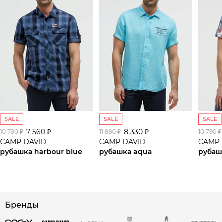
SALE
SALE
SALE
7 560 ₽
8 330 ₽
10 790 ₽
11 890 ₽
10 790 ₽
CAMP DAVID
CAMP DAVID
CAMP 
рубашка harbour blue
рубашка aqua
рубаш
сайте СДЭК
Бренды