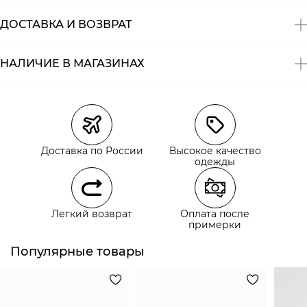
ДОСТАВКА И ВОЗВРАТ
НАЛИЧИЕ В МАГАЗИНАХ
Магазины
Размеры в наличии
Курьерская доставка СДЭК
Самовывоз из пункта выдачи СДЭК
Доставка по России
Высокое качество
Самовывоз из наших магазинов
одежды
Курьерская доставка СДЭК
Легкий возврат
Оплата после
Самовывоз из пункта выдачи СДЭК
примерки
Популярные товары