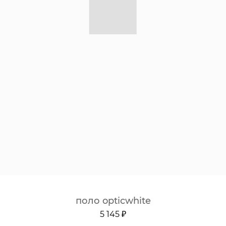
поло opticwhite
5 145 ₽