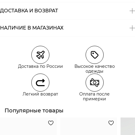
ДОСТАВКА И ВОЗВРАТ
НАЛИЧИЕ В МАГАЗИНАХ
Магазины
Размеры в наличии
Курьерская доставка СДЭК
Самовывоз из пункта выдачи СДЭК
Доставка по России
Высокое качество
Самовывоз из наших магазинов
одежды
Курьерская доставка СДЭК
Легкий возврат
Оплата после
Самовывоз из пункта выдачи СДЭК
примерки
Популярные товары