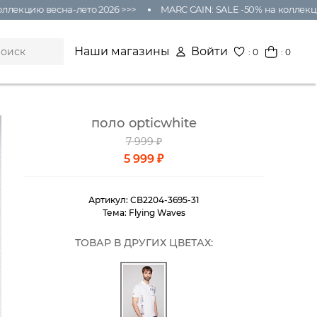
екцию весна-лето 2026 >>>
MARC CAIN: SALE -50% на коллекцию 
Наши магазины
Войти
:
0
: 0
поло opticwhite
7 999 ₽
5 999 ₽
Артикул:
CB2204-3695-31
Тема:
Flying Waves
ТОВАР В ДРУГИХ ЦВЕТАХ: