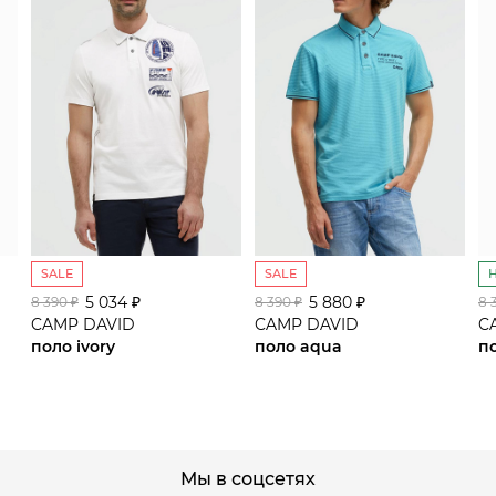
SALE
SALE
5 034 ₽
сайте СДЭК
5 880 ₽
8 390 ₽
8 390 ₽
8 
CAMP DAVID
CAMP DAVID
C
поло ivory
поло aqua
п
Мы в соцсетях