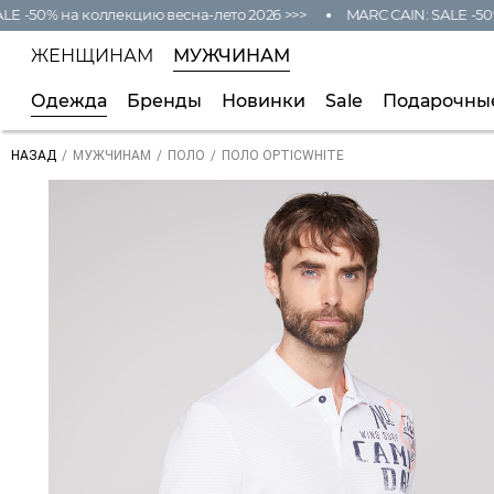
-50% на коллекцию весна-лето 2026 >>>
MARC CAIN: SALE -50% н
ЖЕНЩИНАМ
МУЖЧИНАМ
Одежда
Бренды
Новинки
Sale
Подарочны
/
/
/
ПОЛО OPTICWHITE
НАЗАД
МУЖЧИНАМ
ПОЛО