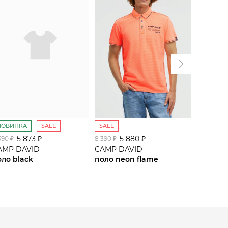
НОВИНКА
SALE
SALE
SALE
5 873 ₽
5 880 ₽
5
390 ₽
8 390 ₽
8 390 ₽
AMP DAVID
CAMP DAVID
CAMP D
оло black
поло neon flame
поло ha