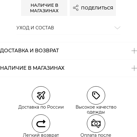
НАЛИЧИЕ В
ПОДЕЛИТЬСЯ
МАГАЗИНАХ
УХОД И СОСТАВ
Состав:
100% хлопок
ДОСТАВКА И ВОЗВРАТ
НАЛИЧИЕ В МАГАЗИНАХ
Магазины
Размеры в наличии
Курьерская доставка СДЭК
Самовывоз из пункта выдачи СДЭК
Доставка по России
Высокое качество
Самовывоз из наших магазинов
одежды
Курьерская доставка СДЭК
Легкий возврат
Оплата после
Самовывоз из пункта выдачи СДЭК