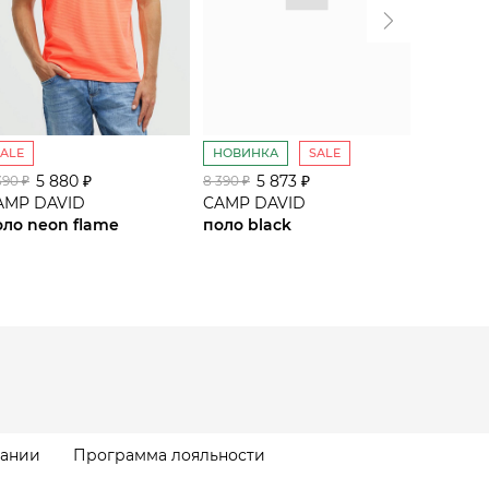
SALE
НОВИНКА
SALE
SALE
5 880 ₽
5 873 ₽
5
390 ₽
8 390 ₽
8 390 ₽
AMP DAVID
CAMP DAVID
CAMP D
оло neon flame
поло black
поло ha
пании
Программа лояльности