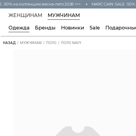
 -50% на коллекцию весна-лето 2026 >>>
MARC CAIN: SALE -50% н
ЖЕНЩИНАМ
МУЖЧИНАМ
Одежда
Бренды
Новинки
Sale
Подарочны
/
/
/
ПОЛО NAVY
НАЗАД
МУЖЧИНАМ
ПОЛО