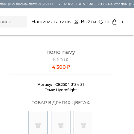
екцию весна-лето 2026 >>>
MARC CAIN: SALE -50% на коллекцию 
Наши магазины
Войти
:
0
: 0
поло navy
8 600 ₽
4 300 ₽
Артикул:
CB2504-3134-31
Тема:
Hydroflight
ТОВАР В ДРУГИХ ЦВЕТАХ: