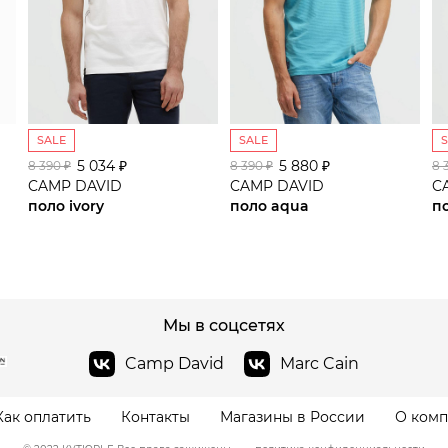
SALE
SALE
5 034 ₽
сайте СДЭК
5 880 ₽
8 390 ₽
8 390 ₽
8 
CAMP DAVID
CAMP DAVID
C
поло ivory
поло aqua
п
Мы в соцсетях
Camp David
Marc Cain
Как оплатить
Контакты
Магазины в России
О ком