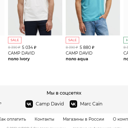
SALE
SALE
5 034 ₽
сайте СДЭК
5 880 ₽
8 390 ₽
8 390 ₽
8 
CAMP DAVID
CAMP DAVID
C
поло ivory
поло aqua
п
Мы в соцсетях
Camp David
Marc Cain
Как оплатить
Контакты
Магазины в России
О ком