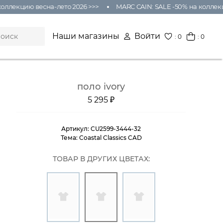
оллекцию весна-лето 2026 >>>
MARC CAIN: SALE -50% на коллекц
Наши магазины
Войти
:
0
: 0
поло ivory
5 295 ₽
Артикул:
CU2599-3444-32
Тема:
Coastal Classics CAD
ТОВАР В ДРУГИХ ЦВЕТАХ: