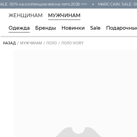
LE -50% на коллекцию весна-лето 2026 >>>
MARC CAIN: SALE -50
ЖЕНЩИНАМ
МУЖЧИНАМ
Одежда
Бренды
Новинки
Sale
Подарочны
/
/
/
ПОЛО IVORY
НАЗАД
МУЖЧИНАМ
ПОЛО