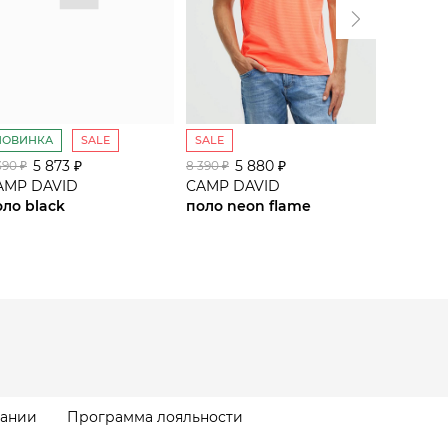
НОВИНКА
SALE
SALE
SALE
5 873 ₽
5 880 ₽
5
390 ₽
8 390 ₽
8 390 ₽
AMP DAVID
CAMP DAVID
CAMP D
оло black
поло neon flame
поло ha
пании
Программа лояльности