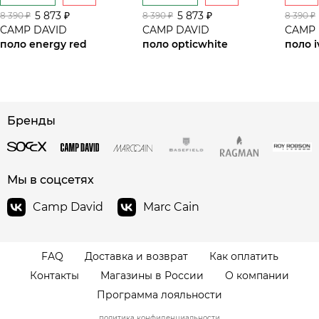
5 873 ₽
5 873 ₽
8 390 ₽
8 390 ₽
8 390 ₽
CAMP DAVID
CAMP DAVID
CAMP 
поло energy red
поло opticwhite
поло i
сайте СДЭК
Бренды
Мы в соцсетях
Camp David
Marc Cain
FAQ
Доставка и возврат
Как оплатить
Контакты
Магазины в России
О компании
Программа лояльности
политика конфиденциальности