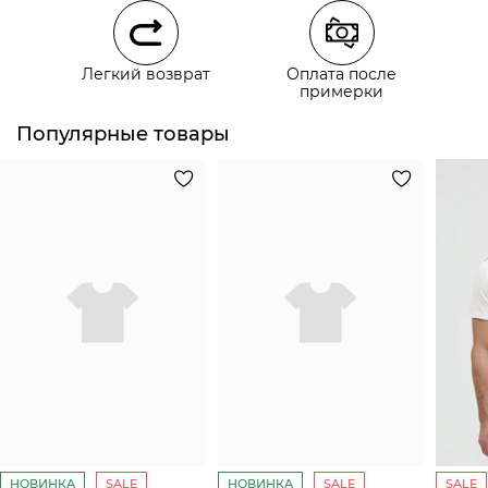
Курьерская доставка СДЭК
Легкий возврат
Оплата после
Самовывоз из пункта выдачи СДЭК
примерки
Популярные товары
НОВИНКА
SALE
НОВИНКА
SALE
SALE