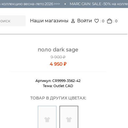
оллекцию весна-лето 2026 >>>
MARC CAIN: SALE -50% на коллекц
Наши магазины
Войти
:
0
: 0
поло dark sage
9 900 ₽
4 950 ₽
Артикул:
CR9999-3562-42
Тема:
Outlet CAD
ТОВАР В ДРУГИХ ЦВЕТАХ: