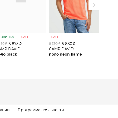
НОВИНКА
SALE
SALE
SALE
5 873 ₽
5 880 ₽
6
390 ₽
8 390 ₽
8 990 ₽
AMP DAVID
CAMP DAVID
CAMP D
оло black
поло neon flame
поло ne
пании
Программа лояльности