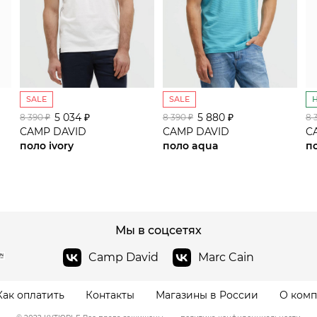
SALE
SALE
5 034 ₽
сайте СДЭК
5 880 ₽
8 390 ₽
8 390 ₽
8 
CAMP DAVID
CAMP DAVID
C
поло ivory
поло aqua
п
Мы в соцсетях
Camp David
Marc Cain
Как оплатить
Контакты
Магазины в России
О ком