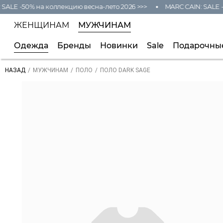
ALE -50% на коллекцию весна-лето 2026 >>>
MARC CAIN: SALE -5
ЖЕНЩИНАМ
МУЖЧИНАМ
Одежда
Бренды
Новинки
Sale
Подарочны
/
/
/
ПОЛО DARK SAGE
НАЗАД
МУЖЧИНАМ
ПОЛО