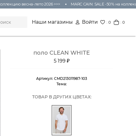
ллекцию весна-лето 2026 >>>
MARC CAIN: SALE -50% на коллекцию
Наши магазины
Войти
:
0
: 0
поло CLEAN WHITE
5 199 ₽
Артикул:
CMD213011987-103
Тема:
ТОВАР В ДРУГИХ ЦВЕТАХ: