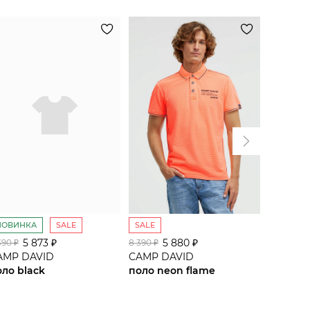
НОВИНКА
SALE
SALE
SALE
5 873 ₽
5 880 ₽
5
390 ₽
8 390 ₽
8 390 ₽
AMP DAVID
CAMP DAVID
CAMP D
оло black
поло neon flame
поло ha