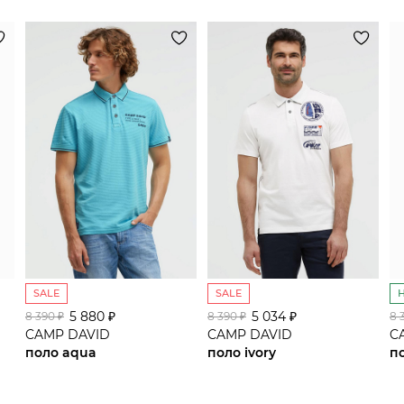
SALE
SALE
5 880 ₽
сайте СДЭК
5 034 ₽
8 390 ₽
8 390 ₽
8 
CAMP DAVID
CAMP DAVID
C
поло aqua
поло ivory
п