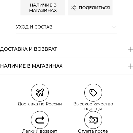
НАЛИЧИЕ В
ПОДЕЛИТЬСЯ
МАГАЗИНАХ
УХОД И СОСТАВ
Состав:
88% хлопок, 12% лен
ДОСТАВКА И ВОЗВРАТ
НАЛИЧИЕ В МАГАЗИНАХ
Магазины
Размеры в наличии
Курьерская доставка СДЭК
Самовывоз из пункта выдачи СДЭК
Доставка по России
Высокое качество
Самовывоз из наших магазинов
одежды
Курьерская доставка СДЭК
Легкий возврат
Оплата после
Самовывоз из пункта выдачи СДЭК