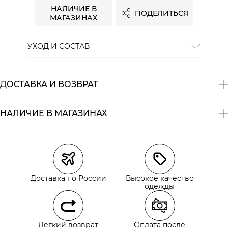
НАЛИЧИЕ В
ПОДЕЛИТЬСЯ
МАГАЗИНАХ
УХОД И СОСТАВ
Состав:
100% хлопок
ДОСТАВКА И ВОЗВРАТ
НАЛИЧИЕ В МАГАЗИНАХ
Магазины
Размеры в наличии
Курьерская доставка СДЭК
Самовывоз из пункта выдачи СДЭК
Доставка по России
Высокое качество
Самовывоз из наших магазинов
одежды
Курьерская доставка СДЭК
Легкий возврат
Оплата после
Самовывоз из пункта выдачи СДЭК