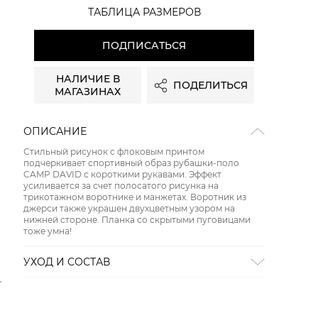
ТАБЛИЦА РАЗМЕРОВ
ПОДПИСАТЬСЯ
НАЛИЧИЕ В
ПОДЕЛИТЬСЯ
МАГАЗИНАХ
ОПИСАНИЕ
Стильный рисунок с флоковым принтом
подчеркивает спортивный образ рубашки-поло
CAMP DAVID с короткими рукавами. Эффект
усиливается за счет полосатого рисунка на
трикотажном воротнике и манжетах. Воротник из
джерси также украшен двухцветным узором на
нижней стороне. Планка со скрытыми пуговицами
тоже умна!
УХОД И СОСТАВ
Состав:
хлопок 97%, эластан 3%