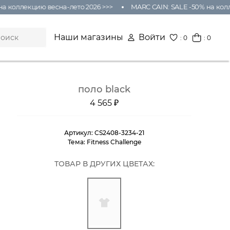
а коллекцию весна-лето 2026 >>>
MARC CAIN: SALE -50% на колл
Наши магазины
Войти
:
0
: 0
поло black
4 565 ₽
Артикул:
CS2408-3234-21
Тема:
Fitness Challenge
ТОВАР В ДРУГИХ ЦВЕТАХ: