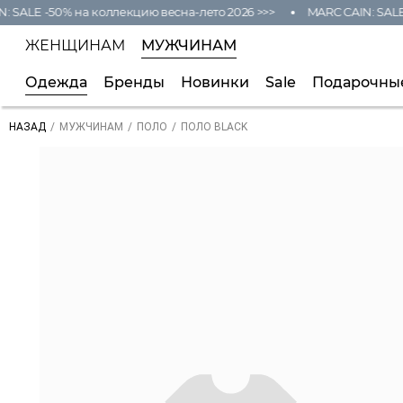
: SALE -50% на коллекцию весна-лето 2026 >>>
MARC CAIN: SALE 
ЖЕНЩИНАМ
МУЖЧИНАМ
Одежда
Бренды
Новинки
Sale
Подарочны
/
/
/
ПОЛО BLACK
НАЗАД
МУЖЧИНАМ
ПОЛО