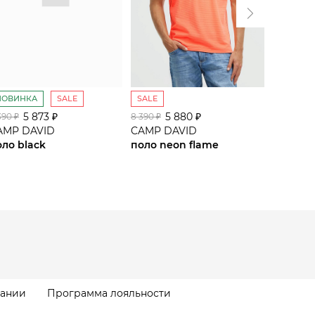
НОВИНКА
SALE
SALE
SALE
5 873 ₽
5 880 ₽
5
390 ₽
8 390 ₽
8 390 ₽
AMP DAVID
CAMP DAVID
CAMP D
оло black
поло neon flame
поло ha
пании
Программа лояльности