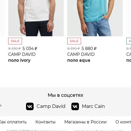
SALE
SALE
5 034 ₽
сайте СДЭК
5 880 ₽
8 390 ₽
8 390 ₽
8 
CAMP DAVID
CAMP DAVID
C
поло ivory
поло aqua
п
Мы в соцсетях
Camp David
Marc Cain
Как оплатить
Контакты
Магазины в России
О ком