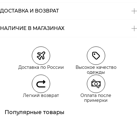
ДОСТАВКА И ВОЗВРАТ
НАЛИЧИЕ В МАГАЗИНАХ
Магазины
Размеры в наличии
Курьерская доставка СДЭК
Самовывоз из пункта выдачи СДЭК
Доставка по России
Высокое качество
Самовывоз из наших магазинов
одежды
Курьерская доставка СДЭК
Легкий возврат
Оплата после
Самовывоз из пункта выдачи СДЭК
примерки
Популярные товары