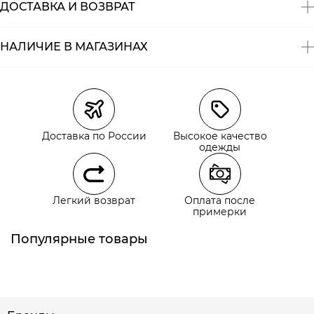
ДОСТАВКА И ВОЗВРАТ
НАЛИЧИЕ В МАГАЗИНАХ
Магазины
Размеры в наличии
Курьерская доставка СДЭК
Самовывоз из пункта выдачи СДЭК
Доставка по России
Высокое качество
Самовывоз из наших магазинов
одежды
Курьерская доставка СДЭК
Легкий возврат
Оплата после
Самовывоз из пункта выдачи СДЭК
примерки
Популярные товары