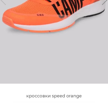
кросcовки speed orange